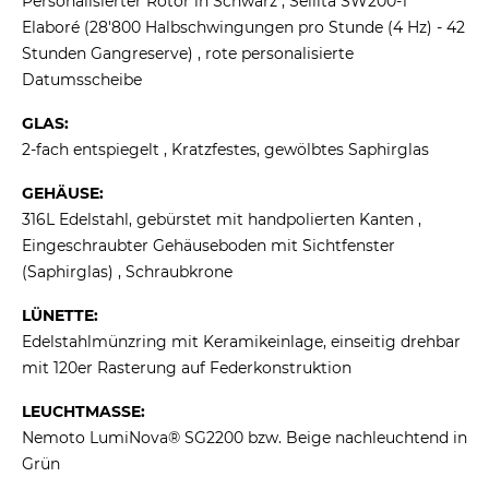
Personalisierter Rotor in Schwarz , Sellita SW200-1
Elaboré (28'800 Halbschwingungen pro Stunde (4 Hz) - 42
Stunden Gangreserve) , rote personalisierte
Datumsscheibe
GLAS:
2-fach entspiegelt , Kratzfestes, gewölbtes Saphirglas
GEHÄUSE:
316L Edelstahl, gebürstet mit handpolierten Kanten ,
Eingeschraubter Gehäuseboden mit Sichtfenster
(Saphirglas) , Schraubkrone
LÜNETTE:
Edelstahlmünzring mit Keramikeinlage, einseitig drehbar
mit 120er Rasterung auf Federkonstruktion
LEUCHTMASSE:
Nemoto LumiNova® SG2200 bzw. Beige nachleuchtend in
Grün