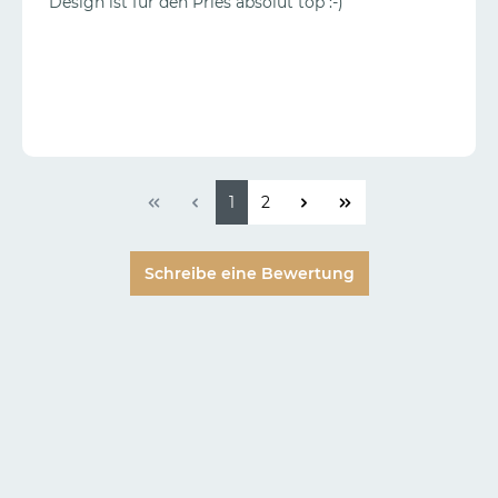
Design ist für den Pries absolut top :-)
1
2
Schreibe eine Bewertung